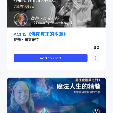
ACI 15《佛陀真正的本意》
提姆・羅文豪特
$0
Add to Cart