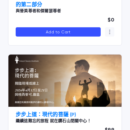
的第二部分
與晉美尊者和傑爾瑟尊者
$0
Add to Cart
步步上道：現代的菩薩 (P)
繼續這難忘的旅程 就在鑽石山閉關中心！
$99